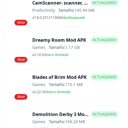
CamScanner- scanner, PDF maker Mod APK
ACTUALIZADO
Productivity
Tamaño:
145.94 MB
v7.8.0.2512110000
desbloqueado
Mod
Dreamy Room Mod APK
ACTUALIZADO
Games
Tamaño:
1.17 GB
v2.10.5
dinero ilimitado
Mod
Blades of Brim Mod APK
ACTUALIZADO
Games
Tamaño:
173.1 MB
v2.22.33
dinero ilimitado
Mod
Demolition Derby 3 Mod APK
ACTUALIZADO
Games
Tamaño:
169.24 MB