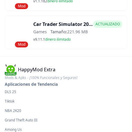
v1.1.182
dinero ilimitado
Mod
Car Trader Simulator 2025 Mod APK
ACTUALIZADO
Games
Tamaño:
221.96 MB
v9.11.1
dinero ilimitado
Mod
HappyMod Extra
Mods & Apks - ¡100% Funcionales y Seguros!
Aplicaciones de Tendencia
DLS 25
Tiktok
NBA 2K20
Grand Theft Auto III
Among Us