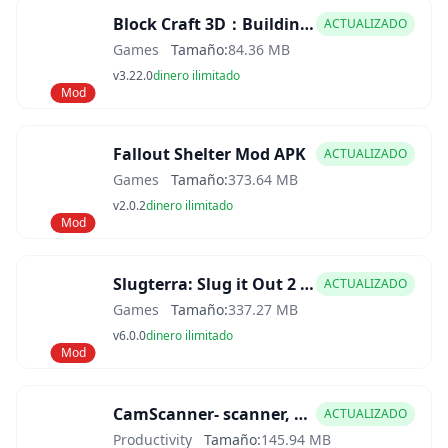
Block Craft 3D：Building Game Mod APK
ACTUALIZADO
Games
Tamaño:
84.36 MB
v3.22.0
dinero ilimitado
Mod
Fallout Shelter Mod APK
ACTUALIZADO
Games
Tamaño:
373.64 MB
v2.0.2
dinero ilimitado
Mod
Slugterra: Slug it Out 2 Mod APK
ACTUALIZADO
Games
Tamaño:
337.27 MB
v6.0.0
dinero ilimitado
Mod
CamScanner- scanner, PDF maker Mod APK
ACTUALIZADO
Productivity
Tamaño:
145.94 MB