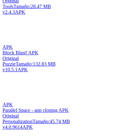
Original
Tools
Tamaño:
28.47 MB
v2.4.3
APK
APK
Block Blast! APK
Original
Puzzle
Tamaño:
132.83 MB
v10.5.1
APK
APK
Parallel Space - app cloning APK
Original
Personalization
Tamaño:
45.74 MB
v4.0.9614
APK