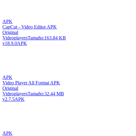
APK
CapCut - Video Editor APK
Original
Videoplayers
Tamaño:
163.84 KB
v18.9.0
APK
APK
Video Player All Format APK
Original
Videoplayers
Tamaño:
32.44 MB
v2.7.5
APK
APK