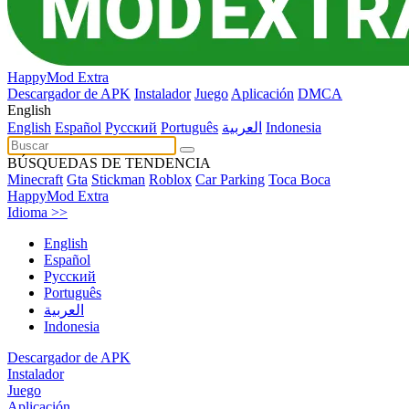
HappyMod Extra
Descargador de APK
Instalador
Juego
Aplicación
DMCA
English
English
Español
Pусский
Português
العربية
Indonesia
BÚSQUEDAS DE TENDENCIA
Minecraft
Gta
Stickman
Roblox
Car Parking
Toca Boca
HappyMod Extra
Idioma >>
English
Español
Pусский
Português
العربية
Indonesia
Descargador de APK
Instalador
Juego
Aplicación