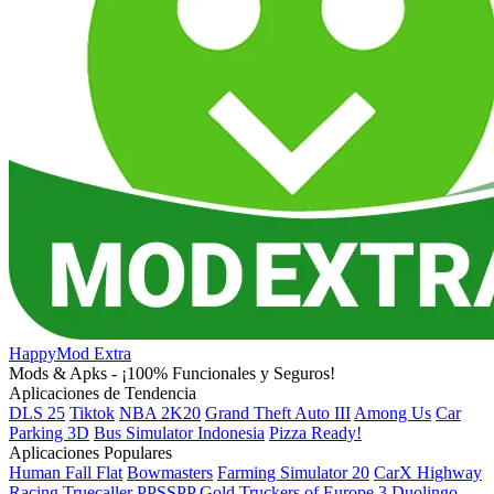
HappyMod Extra
Mods & Apks - ¡100% Funcionales y Seguros!
Aplicaciones de Tendencia
DLS 25
Tiktok
NBA 2K20
Grand Theft Auto III
Among Us
Car
Parking 3D
Bus Simulator Indonesia
Pizza Ready!
Aplicaciones Populares
Human Fall Flat
Bowmasters
Farming Simulator 20
CarX Highway
Racing
Truecaller
PPSSPP Gold
Truckers of Europe 3
Duolingo