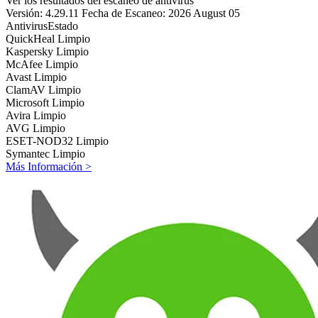
Ver los resultados del escaneo de antivirus
Versión: 4.29.11
Fecha de Escaneo: 2026 August 05
Antivirus
Estado
QuickHeal
Limpio
Kaspersky
Limpio
McAfee
Limpio
Avast
Limpio
ClamAV
Limpio
Microsoft
Limpio
Avira
Limpio
AVG
Limpio
ESET-NOD32
Limpio
Symantec
Limpio
Más Información >