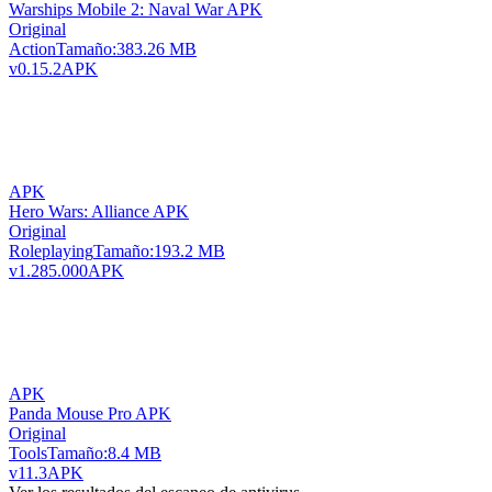
Warships Mobile 2: Naval War APK
Original
Action
Tamaño:
383.26 MB
v0.15.2
APK
APK
Hero Wars: Alliance APK
Original
Roleplaying
Tamaño:
193.2 MB
v1.285.000
APK
APK
Panda Mouse Pro APK
Original
Tools
Tamaño:
8.4 MB
v11.3
APK