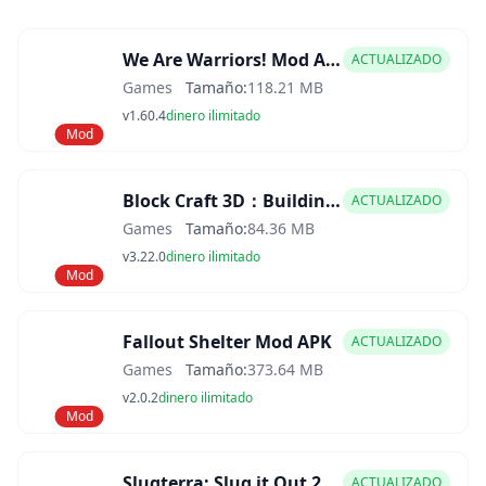
We Are Warriors! Mod APK
ACTUALIZADO
Games
Tamaño:
118.21 MB
v1.60.4
dinero ilimitado
Mod
Block Craft 3D：Building Game Mod APK
ACTUALIZADO
Games
Tamaño:
84.36 MB
v3.22.0
dinero ilimitado
Mod
Fallout Shelter Mod APK
ACTUALIZADO
Games
Tamaño:
373.64 MB
v2.0.2
dinero ilimitado
Mod
Slugterra: Slug it Out 2 Mod APK
ACTUALIZADO