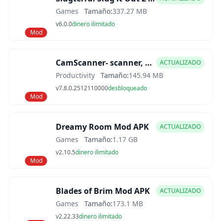
Games
Tamaño:
337.27 MB
v6.0.0
dinero ilimitado
Mod
CamScanner- scanner, PDF maker Mod APK
ACTUALIZADO
Productivity
Tamaño:
145.94 MB
v7.8.0.2512110000
desbloqueado
Mod
Dreamy Room Mod APK
ACTUALIZADO
Games
Tamaño:
1.17 GB
v2.10.5
dinero ilimitado
Mod
Blades of Brim Mod APK
ACTUALIZADO
Games
Tamaño:
173.1 MB
v2.22.33
dinero ilimitado