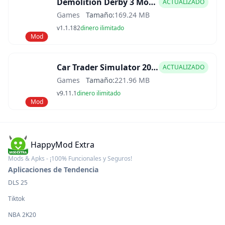
Demolition Derby 3 Mod APK
ACTUALIZADO
Games
Tamaño:
169.24 MB
v1.1.182
dinero ilimitado
Mod
Car Trader Simulator 2025 Mod APK
ACTUALIZADO
Games
Tamaño:
221.96 MB
v9.11.1
dinero ilimitado
Mod
HappyMod Extra
Mods & Apks - ¡100% Funcionales y Seguros!
Aplicaciones de Tendencia
DLS 25
Tiktok
NBA 2K20