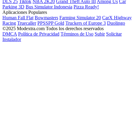
DLS 25
Tiktok
NBA 2K20
Grand Theft Auto III
Among Us
Car
Parking 3D
Bus Simulator Indonesia
Pizza Ready!
Aplicaciones Populares
Human Fall Flat
Bowmasters
Farming Simulator 20
CarX Highway
Racing
Truecaller
PPSSPP Gold
Truckers of Europe 3
Duolingo
©2025 Modextra.com Todos los derechos reservados
DMCA
Política de Privacidad
Términos de Uso
Subir
Solicitar
Instalador