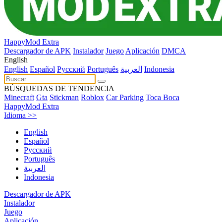
HappyMod Extra
Descargador de APK
Instalador
Juego
Aplicación
DMCA
English
English
Español
Pусский
Português
العربية
Indonesia
BÚSQUEDAS DE TENDENCIA
Minecraft
Gta
Stickman
Roblox
Car Parking
Toca Boca
HappyMod Extra
Idioma >>
English
Español
Pусский
Português
العربية
Indonesia
Descargador de APK
Instalador
Juego
Aplicación