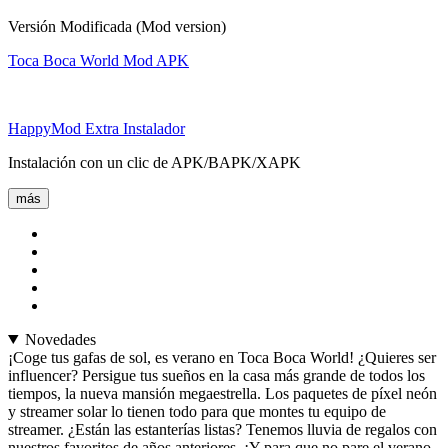
Versión Modificada (Mod version)
Toca Boca World Mod APK
HappyMod Extra Instalador
Instalación con un clic de APK/BAPK/XAPK
más
Novedades
¡Coge tus gafas de sol, es verano en Toca Boca World! ¿Quieres ser
influencer? Persigue tus sueños en la casa más grande de todos los
tiempos, la nueva mansión megaestrella. Los paquetes de píxel neón
y streamer solar lo tienen todo para que montes tu equipo de
streamer. ¿Están las estanterías listas? Tenemos lluvia de regalos con
nuestros favoritos de años anteriores. ¡Y para que no pare el verano,