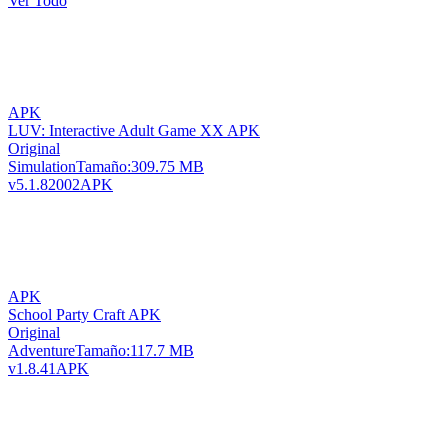
Ver Todo
APK
LUV: Interactive Adult Game XX APK
Original
Simulation
Tamaño:
309.75 MB
v5.1.82002
APK
APK
School Party Craft APK
Original
Adventure
Tamaño:
117.7 MB
v1.8.41
APK