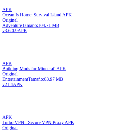
APK
Ocean Is Home: Survival Island APK
Original
Adventure
Tamaño:
104.71 MB
v3.6.0.9
APK
APK
Building Mods for Minecraft APK
Original
Entertainment
Tamaño:
83.97 MB
v21.4
APK
APK
Turbo VPN - Secure VPN Proxy APK
Original