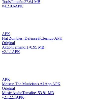
Tools
Tamaño:
27.64 MB
v4.2.9.6
APK
APK
Flat Zombies: Defense&Cleanup APK
Original
Action
Tamaño:
170.95 MB
v2.1.1
APK
APK
Moises: The Musician's AI App APK
Original
Music Audio
Tamaño:
153.81 MB
v2.122.1
APK