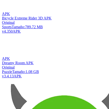
APK
Bicycle Extreme Rider 3D APK
Original
Sports
Tamaño:
789.72 MB
v4.350
APK
APK
Dreamy Room APK
Original
Puzzle
Tamaño:
1.08 GB
v3.4.13
APK