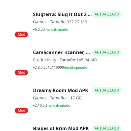
Slugterra: Slug it Out 2 Mod APK
ACTUALIZADO
Games
Tamaño:
337.27 MB
v6.0.0
dinero ilimitado
Mod
CamScanner- scanner, PDF maker Mod APK
ACTUALIZADO
Productivity
Tamaño:
145.94 MB
v7.8.0.2512110000
desbloqueado
Mod
Dreamy Room Mod APK
ACTUALIZADO
Games
Tamaño:
1.17 GB
v2.10.5
dinero ilimitado
Mod
Blades of Brim Mod APK
ACTUALIZADO