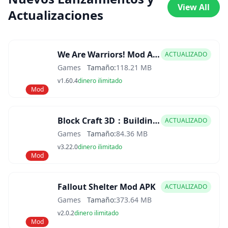
View All
Actualizaciones
We Are Warriors! Mod APK
ACTUALIZADO
Games
Tamaño:
118.21 MB
v1.60.4
dinero ilimitado
Mod
Block Craft 3D：Building Game Mod APK
ACTUALIZADO
Games
Tamaño:
84.36 MB
v3.22.0
dinero ilimitado
Mod
Fallout Shelter Mod APK
ACTUALIZADO
Games
Tamaño:
373.64 MB
v2.0.2
dinero ilimitado
Mod