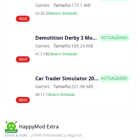
Games
Tamaño:
173.1 MB
v2.22.33
dinero ilimitado
Mod
Demolition Derby 3 Mod APK
ACTUALIZADO
Games
Tamaño:
169.24 MB
v1.1.182
dinero ilimitado
Mod
Car Trader Simulator 2025 Mod APK
ACTUALIZADO
Games
Tamaño:
221.96 MB
v9.11.1
dinero ilimitado
Mod
HappyMod Extra
Mods & Apks - ¡100% Funcionales y Seguros!