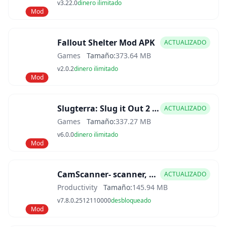
v3.22.0
dinero ilimitado
Mod
Fallout Shelter Mod APK
ACTUALIZADO
Games
Tamaño:
373.64 MB
v2.0.2
dinero ilimitado
Mod
Slugterra: Slug it Out 2 Mod APK
ACTUALIZADO
Games
Tamaño:
337.27 MB
v6.0.0
dinero ilimitado
Mod
CamScanner- scanner, PDF maker Mod APK
ACTUALIZADO
Productivity
Tamaño:
145.94 MB
v7.8.0.2512110000
desbloqueado
Mod