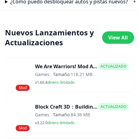
¿Cómo puedo desbloquear autos y pistas nuevos?
Nuevos Lanzamientos y
View All
Actualizaciones
We Are Warriors! Mod APK
ACTUALIZADO
Games
Tamaño:
118.21 MB
v1.60.4
dinero ilimitado
Mod
Block Craft 3D：Building Game Mod APK
ACTUALIZADO
Games
Tamaño:
84.36 MB
v3.22.0
dinero ilimitado
Mod