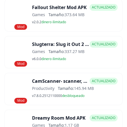
Fallout Shelter Mod APK
ACTUALIZADO
Games
Tamaño:
373.64 MB
v2.0.2
dinero ilimitado
Mod
Slugterra: Slug it Out 2 Mod APK
ACTUALIZADO
Games
Tamaño:
337.27 MB
v6.0.0
dinero ilimitado
Mod
CamScanner- scanner, PDF maker Mod APK
ACTUALIZADO
Productivity
Tamaño:
145.94 MB
v7.8.0.2512110000
desbloqueado
Mod
Dreamy Room Mod APK
ACTUALIZADO
Games
Tamaño:
1.17 GB