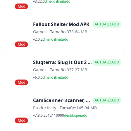
v3.22.0
dinero ilimitado
Mod
Fallout Shelter Mod APK
ACTUALIZADO
Games
Tamaño:
373.64 MB
v2.0.2
dinero ilimitado
Mod
Slugterra: Slug it Out 2 Mod APK
ACTUALIZADO
Games
Tamaño:
337.27 MB
v6.0.0
dinero ilimitado
Mod
CamScanner- scanner, PDF maker Mod APK
ACTUALIZADO
Productivity
Tamaño:
145.94 MB
v7.8.0.2512110000
desbloqueado
Mod