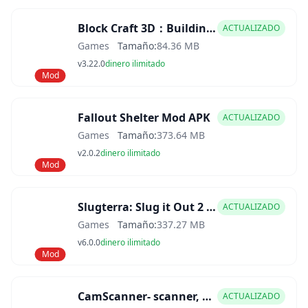
Block Craft 3D：Building Game Mod APK
ACTUALIZADO
Games
Tamaño:
84.36 MB
v3.22.0
dinero ilimitado
Mod
Fallout Shelter Mod APK
ACTUALIZADO
Games
Tamaño:
373.64 MB
v2.0.2
dinero ilimitado
Mod
Slugterra: Slug it Out 2 Mod APK
ACTUALIZADO
Games
Tamaño:
337.27 MB
v6.0.0
dinero ilimitado
Mod
CamScanner- scanner, PDF maker Mod APK
ACTUALIZADO