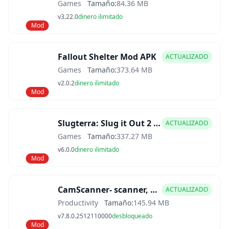
Games
Tamaño:
84.36 MB
v3.22.0
dinero ilimitado
Mod
Fallout Shelter Mod APK
ACTUALIZADO
Games
Tamaño:
373.64 MB
v2.0.2
dinero ilimitado
Mod
Slugterra: Slug it Out 2 Mod APK
ACTUALIZADO
Games
Tamaño:
337.27 MB
v6.0.0
dinero ilimitado
Mod
CamScanner- scanner, PDF maker Mod APK
ACTUALIZADO
Productivity
Tamaño:
145.94 MB
v7.8.0.2512110000
desbloqueado
Mod