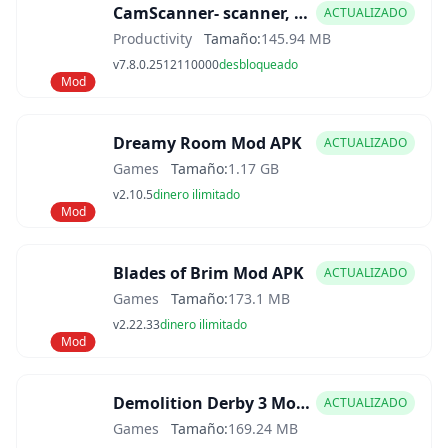
CamScanner- scanner, PDF maker Mod APK
ACTUALIZADO
Productivity
Tamaño:
145.94 MB
v7.8.0.2512110000
desbloqueado
Mod
Dreamy Room Mod APK
ACTUALIZADO
Games
Tamaño:
1.17 GB
v2.10.5
dinero ilimitado
Mod
Blades of Brim Mod APK
ACTUALIZADO
Games
Tamaño:
173.1 MB
v2.22.33
dinero ilimitado
Mod
Demolition Derby 3 Mod APK
ACTUALIZADO
Games
Tamaño:
169.24 MB