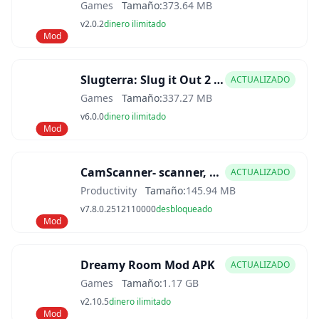
Games
Tamaño:
373.64 MB
v2.0.2
dinero ilimitado
Mod
Slugterra: Slug it Out 2 Mod APK
ACTUALIZADO
Games
Tamaño:
337.27 MB
v6.0.0
dinero ilimitado
Mod
CamScanner- scanner, PDF maker Mod APK
ACTUALIZADO
Productivity
Tamaño:
145.94 MB
v7.8.0.2512110000
desbloqueado
Mod
Dreamy Room Mod APK
ACTUALIZADO
Games
Tamaño:
1.17 GB
v2.10.5
dinero ilimitado
Mod