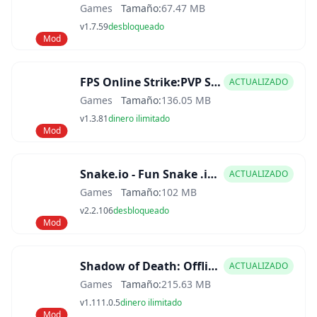
Games
Tamaño:
67.47 MB
v1.7.59
desbloqueado
Mod
FPS Online Strike:PVP Shooter Mod APK
ACTUALIZADO
Games
Tamaño:
136.05 MB
v1.3.81
dinero ilimitado
Mod
Snake.io - Fun Snake .io Games Mod APK
ACTUALIZADO
Games
Tamaño:
102 MB
v2.2.106
desbloqueado
Mod
Shadow of Death: Offline Games Mod APK
ACTUALIZADO
Games
Tamaño:
215.63 MB
v1.111.0.5
dinero ilimitado
Mod