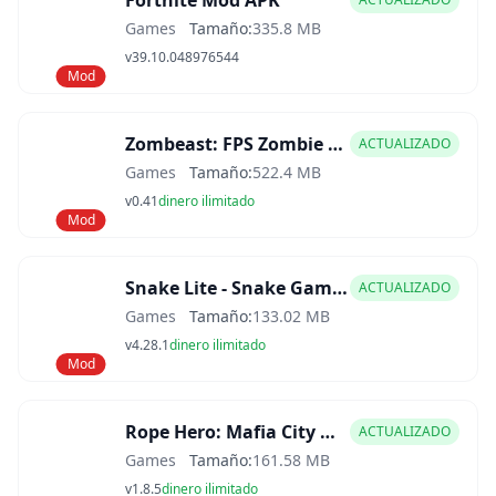
Fortnite Mod APK
Games
Tamaño:
335.8 MB
v39.10.048976544
Mod
Zombeast: FPS Zombie Shooter Mod APK
ACTUALIZADO
Games
Tamaño:
522.4 MB
v0.41
dinero ilimitado
Mod
Snake Lite - Snake Game Mod APK
ACTUALIZADO
Games
Tamaño:
133.02 MB
v4.28.1
dinero ilimitado
Mod
Rope Hero: Mafia City Wars Mod APK
ACTUALIZADO
Games
Tamaño:
161.58 MB
v1.8.5
dinero ilimitado