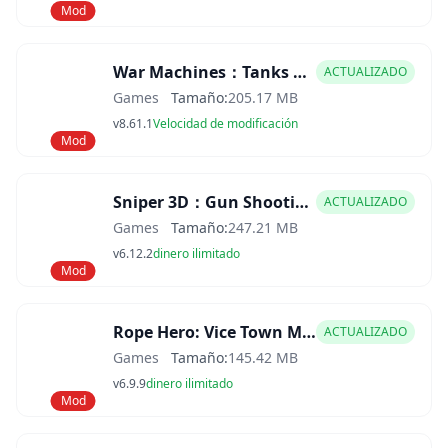
Mod
War Machines：Tanks Battle Game Mod APK
ACTUALIZADO
Games
Tamaño:
205.17 MB
v8.61.1
Velocidad de modificación
Mod
Sniper 3D：Gun Shooting Games Mod APK
ACTUALIZADO
Games
Tamaño:
247.21 MB
v6.12.2
dinero ilimitado
Mod
Rope Hero: Vice Town Mod APK
ACTUALIZADO
Games
Tamaño:
145.42 MB
v6.9.9
dinero ilimitado
Mod