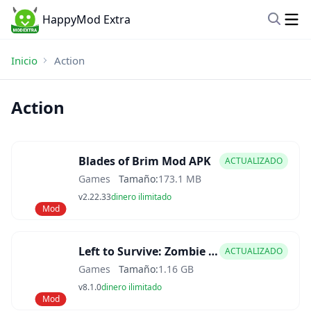
HappyMod Extra
Inicio
Action
Action
Blades of Brim Mod APK
ACTUALIZADO
Games
Tamaño:
173.1 MB
v2.22.33
dinero ilimitado
Mod
Left to Survive: Zombie Games Mod APK
ACTUALIZADO
Games
Tamaño:
1.16 GB
v8.1.0
dinero ilimitado
Mod