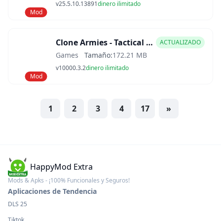
v25.5.10.13891
dinero ilimitado
Mod
Clone Armies - Tactical Game Mod APK
ACTUALIZADO
Games
Tamaño:
172.21 MB
v10000.3.2
dinero ilimitado
Mod
1
2
3
4
17
»
HappyMod Extra
Mods & Apks - ¡100% Funcionales y Seguros!
Aplicaciones de Tendencia
DLS 25
Tiktok