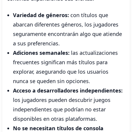
Variedad de géneros:
con títulos que
abarcan diferentes géneros, los jugadores
seguramente encontrarán algo que atiende
a sus preferencias.
Adiciones semanales:
las actualizaciones
frecuentes significan más títulos para
explorar, asegurando que los usuarios
nunca se queden sin opciones.
Acceso a desarrolladores independientes:
los jugadores pueden descubrir juegos
independientes que podrían no estar
disponibles en otras plataformas.
No se necesitan títulos de consola