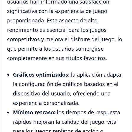
usuarios han informado una satisfacción
significativa con la experiencia de juego
proporcionada. Este aspecto de alto
rendimiento es esencial para los juegos
competitivos y mejora el disfrute del juego, lo
que permite a los usuarios sumergirse
completamente en sus títulos favoritos.
Gráficos optimizados:
la aplicación adapta
la configuración de gráficos basados ​​en el
dispositivo del usuario, ofreciendo una
experiencia personalizada.
Mínimo retraso:
los tiempos de respuesta
rápidos mejoran la calidad del juego, vital
para los juegos repletos de acción o