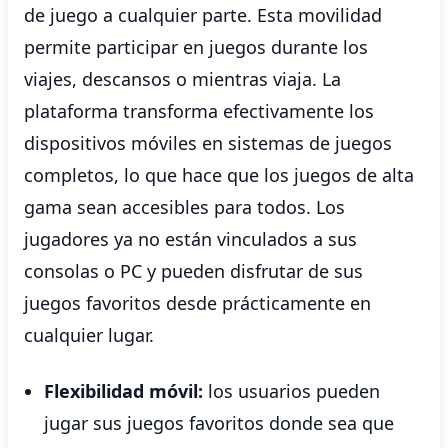
de juego a cualquier parte. Esta movilidad
permite participar en juegos durante los
viajes, descansos o mientras viaja. La
plataforma transforma efectivamente los
dispositivos móviles en sistemas de juegos
completos, lo que hace que los juegos de alta
gama sean accesibles para todos. Los
jugadores ya no están vinculados a sus
consolas o PC y pueden disfrutar de sus
juegos favoritos desde prácticamente en
cualquier lugar.
Flexibilidad móvil:
los usuarios pueden
jugar sus juegos favoritos donde sea que