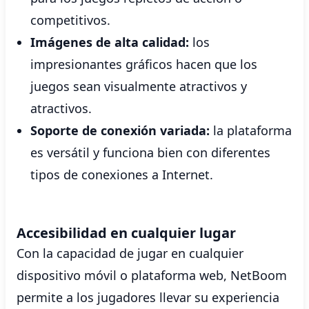
competitivos.
Imágenes de alta calidad:
los
impresionantes gráficos hacen que los
juegos sean visualmente atractivos y
atractivos.
Soporte de conexión variada:
la plataforma
es versátil y funciona bien con diferentes
tipos de conexiones a Internet.
Accesibilidad en cualquier lugar
Con la capacidad de jugar en cualquier
dispositivo móvil o plataforma web, NetBoom
permite a los jugadores llevar su experiencia