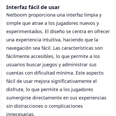
Interfaz fácil de usar
Netboom proporciona una interfaz limpia y
simple que atrae a los jugadores nuevos y
experimentados. El diseño se centra en ofrecer
una experiencia intuitiva, haciendo que la
navegación sea fácil. Las características son
fácilmente accesibles, lo que permite a los
usuarios buscar juegos y administrar sus
cuentas con dificultad mínima. Este aspecto
fácil de usar mejora significativamente el
disfrute, lo que permite a los jugadores
sumergirse directamente en sus experiencias
sin distracciones o complicaciones
innecesarias.