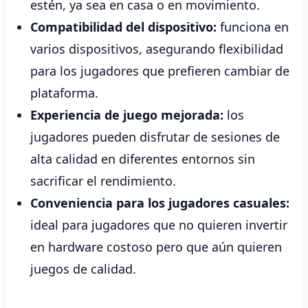
estén, ya sea en casa o en movimiento.
Compatibilidad del dispositivo:
funciona en
varios dispositivos, asegurando flexibilidad
para los jugadores que prefieren cambiar de
plataforma.
Experiencia de juego mejorada:
los
jugadores pueden disfrutar de sesiones de
alta calidad en diferentes entornos sin
sacrificar el rendimiento.
Conveniencia para los jugadores casuales:
ideal para jugadores que no quieren invertir
en hardware costoso pero que aún quieren
juegos de calidad.