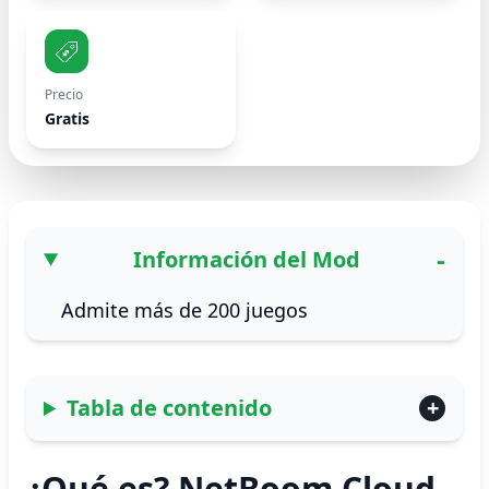
Precio
Gratis
Información del Mod
Admite más de 200 juegos
Tabla de contenido
¿Qué es? NetBoom Cloud