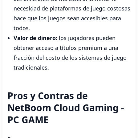
necesidad de plataformas de juego costosas
hace que los juegos sean accesibles para
todos.
Valor de dinero:
los jugadores pueden
obtener acceso a títulos premium a una
fracción del costo de los sistemas de juego
tradicionales.
Pros y Contras de
NetBoom Cloud Gaming -
PC GAME