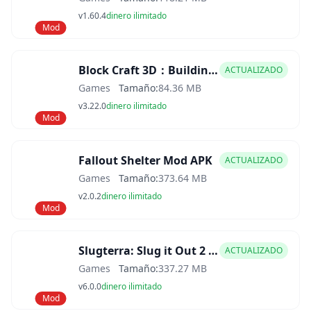
v1.60.4
dinero ilimitado
Mod
Block Craft 3D：Building Game Mod APK
ACTUALIZADO
Games
Tamaño:
84.36 MB
v3.22.0
dinero ilimitado
Mod
Fallout Shelter Mod APK
ACTUALIZADO
Games
Tamaño:
373.64 MB
v2.0.2
dinero ilimitado
Mod
Slugterra: Slug it Out 2 Mod APK
ACTUALIZADO
Games
Tamaño:
337.27 MB
v6.0.0
dinero ilimitado
Mod